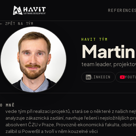
REFERENCE
← ZPĚT NA TÝM
HAVIT TÝM
Marti
team leader, projekt
LINKEDIN
YOUT
O MNĚ
vede tým při realizaci projektů, stará se o některé z našich ne
analyzuje zákaznická zadání, navrhuje řešení i nejsložitějších
absolvent ČZU v Praze, Provozně ekonomická fakulta, obor I
zalíbil si PowerBI a tvoří v něm kouzelné věci