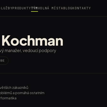
SLUŽBY
PRODUKTY
TÝM
VOLNÁ MÍSTA
BLOG
KONTAKTY
n Kochman
ový manažer, vedoucí podpory
UBE
jvětších zákazníků
 problémů a pomáhá ostatním
nformatika