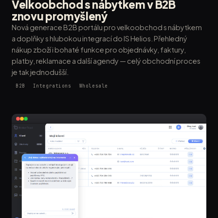
Velkoobchod s nábytkem v B2B
znovu promyšlený
Nová generace B2B portálu pro velkoobchod s nábytkem
a doplňky s hlubokou integrací do IS Helios. Přehledný
nákup zboží i bohaté funkce pro objednávky, faktury,
platby, reklamace a další agendy — celý obchodní proces
je tak jednodušší.
B2B
Integrations
Wholesale