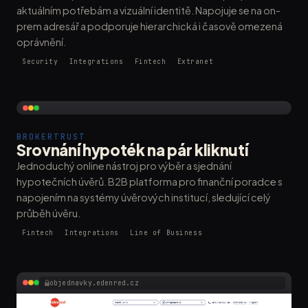
aktuálním potřebám a vizuální identitě. Napojuje se na on-
prem adresář a podporuje hierarchická i časově omezená
oprávnění.
Security
Integrations
Fintech
Extranet
BROKERTRUST
Srovnání hypoték na pár kliknutí
Jednoduchý online nástroj pro výběr a sjednání
hypotečních úvěrů. B2B platforma pro finanční poradce s
napojením na systémy úvěrových institucí, sledující celý
průběh úvěru.
Fintech
Integrations
Line of Business
objednavky.edenred.cz