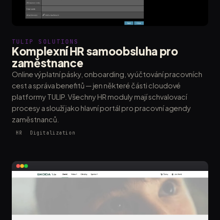
TULIP SOLUTIONS
Komplexní HR samoobsluha pro
zaměstnance
Online výplatní pásky, onboarding, vyúčtování pracovních
cest a správa benefitů — jen některé části cloudové
platformy TULIP. Všechny HR moduly mají schvalovací
procesy a slouží jako hlavní portál pro pracovní agendy
zaměstnanců.
HR
Digitalization