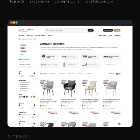
Fintech
e-Commerce
Integrations
Digitalization
AUTRONIC