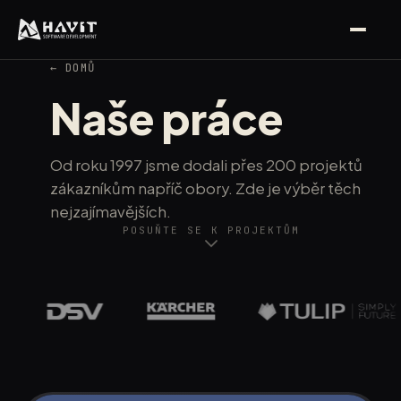
← DOMŮ
Naše práce
Od roku 1997 jsme dodali přes 200 projektů
zákazníkům napříč obory. Zde je výběr těch
nejzajímavějších.
POSUŇTE SE K PROJEKTŮM