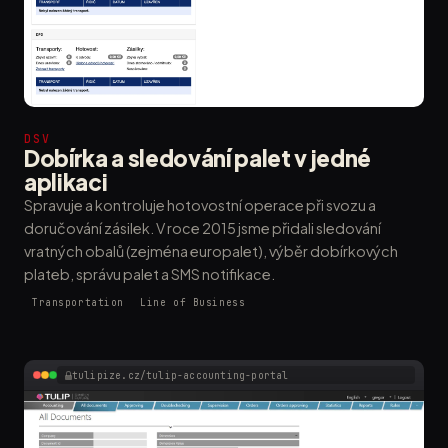
DSV
Dobírka a sledování palet v jedné
aplikaci
Spravuje a kontroluje hotovostní operace při svozu a
doručování zásilek. V roce 2015 jsme přidali sledování
vratných obalů (zejména europalet), výběr dobírkových
plateb, správu palet a SMS notifikace.
Transportation
Line of Business
tulipize.cz/tulip-accounting-portal