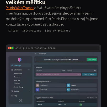
velkém měřítku
Patria WebTrader
dává uživatelům plný přístup k
investičnímu portfoliu s průběžným sledováním i všemi
potřebnými operacemi. Pro Patria Finance a.s. zajišťujeme
konzultace a vybrané části aplikace.
Fintech
Integrations
Line of Business
tulipize.cz/dochazka-heron