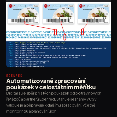
EDENRED
Automatizované zpracování
poukázek v celostátním měřítku
Digitalizuje sběr přijatých poukázek od potravinových
řetězců a partnerů Edenred. Stahuje seznamy v CSV,
validuje je a připravuje k dalšímu zpracování, včetně
monitoringu a plánování úloh.