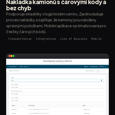
Nakládka kamionů s čárovými kódy a
bez chyb
Podporuje skladníky v logistickém centru. Zjednodušuje
proces nakládky a zajišťuje, že kamiony jsou naloženy
správnými položkami. Mobilní aplikace optimalizovaná pro
čtečky čárových kódů.
Transportation
Integrations
Line of Business
Mobile