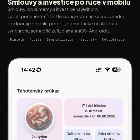
Smlouvy a investice po ruce v mobilu
Smlouvy, dokumenty a investice na jednom
zabezpečeném místě. Usnadňuje komunikaci s poradci,
podporuje digitální podpis, biometrické přihlášení a
synchronizaci napříč zařízeními na iOS i Androidu.
Fintech
Mobile
Digitalization
Security
Multidevice