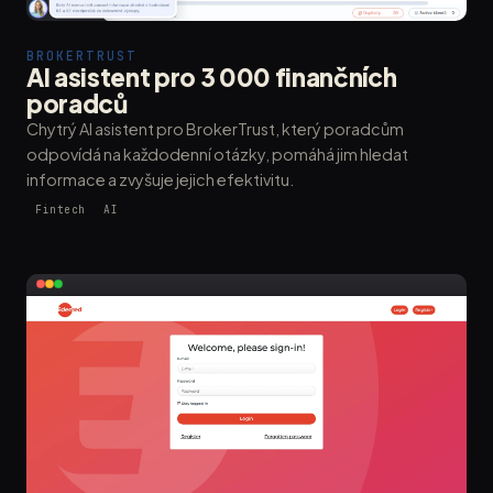
BROKERTRUST
AI asistent pro 3 000 finančních
poradců
Chytrý AI asistent pro BrokerTrust, který poradcům
odpovídá na každodenní otázky, pomáhá jim hledat
informace a zvyšuje jejich efektivitu.
Fintech
AI