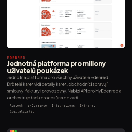
EDENRED
Jednotná platforma pro miliony
uživatelů poukázek
Jednotná platforma pro všechny uživatele Edenred.
Držitelé karet vidí detaily karet, obchodníci spravují
smlouvy, faktury i provozovny. Nabízí API pro MyEdenred a
orchestruje řadu procesů na pozadí.
Fintech
e-Commerce
Integrations
Extranet
Digitalization