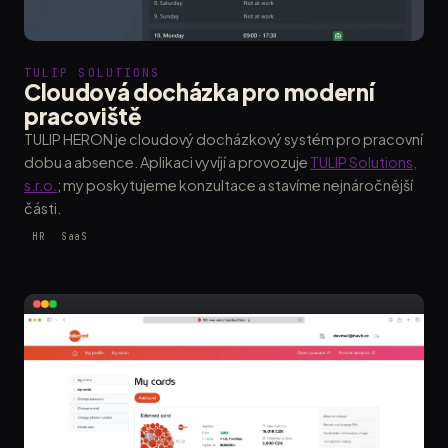
TULIP SOLUTIONS
Cloudová docházka pro moderní
pracoviště
TULIP HERON je cloudový docházkový systém pro pracovní
dobu a absence. Aplikaci vyvíjí a provozuje
TULIP Solutions,
s.r.o.
; my poskytujeme konzultace a stavíme nejnáročnější
části.
HR
SaaS