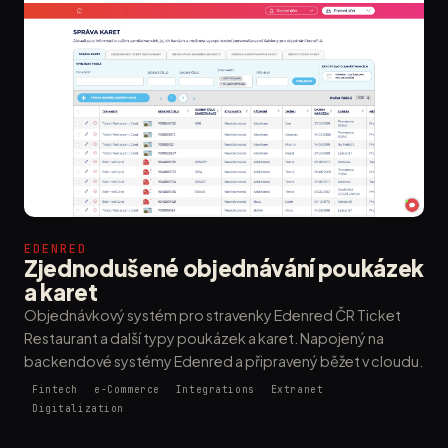
EDENRED
Zjednodušené objednávání poukázek
a karet
Objednávkový systém pro stravenky Edenred ČR Ticket
Restaurant a další typy poukázek a karet. Napojený na
backendové systémy Edenred a připravený běžet v cloudu.
Fintech
e-Commerce
Integrations
Extranet
Digitalization