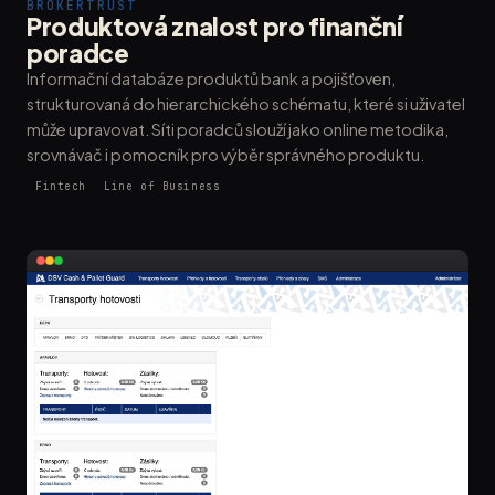
BROKERTRUST
Produktová znalost pro finanční
poradce
Informační databáze produktů bank a pojišťoven,
strukturovaná do hierarchického schématu, které si uživatel
může upravovat. Síti poradců slouží jako online metodika,
srovnávač i pomocník pro výběr správného produktu.
Fintech
Line of Business