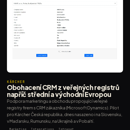
KÄRCHER
Obohacení CRM z veřejných registrů
napříč střední a východní Evropou
Podpora marketingu a obchodu propojující veřejné
registry firem s CRM zákazníka (Microsoft Dynamics). Pilot
pro Kärcher Česká republika, dnes nasazeno i na Slovensku,
v Maďarsku, Rumunsku, na Ukrajině a v Pobaltí.
Marketing
Integrations
Intranet