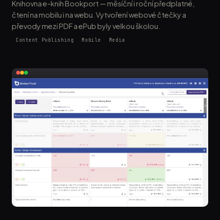
Knihovna e-knih Bookport — měsíční i roční předplatné,
čtení na mobilu i na webu. Vytvoření webové čtečky a
převody mezi PDF a ePub byly velkou školou.
Content Publishing
Mobile
Media