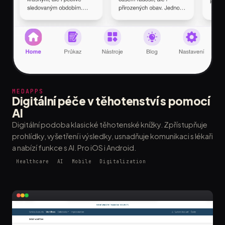
MEDAPPS
Digitální péče v těhotenství s pomocí
AI
Digitální podoba klasické těhotenské knížky. Zpřístupňuje
prohlídky, vyšetření i výsledky, usnadňuje komunikaci s lékaři
a nabízí funkce s AI. Pro iOS i Android.
Healthcare
AI
Mobile
Digitalization