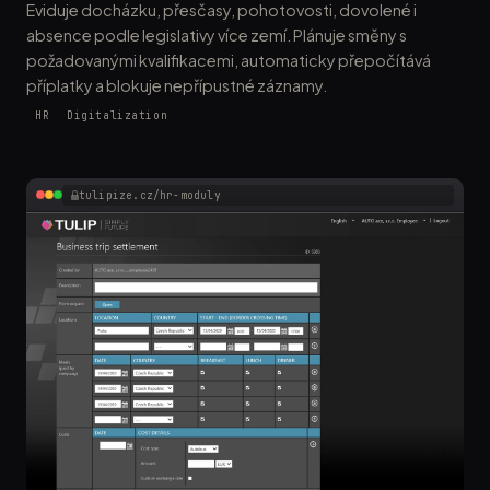
Eviduje docházku, přesčasy, pohotovosti, dovolené i
absence podle legislativy více zemí. Plánuje směny s
požadovanými kvalifikacemi, automaticky přepočítává
příplatky a blokuje nepřípustné záznamy.
HR
Digitalization
tulipize.cz/hr-moduly