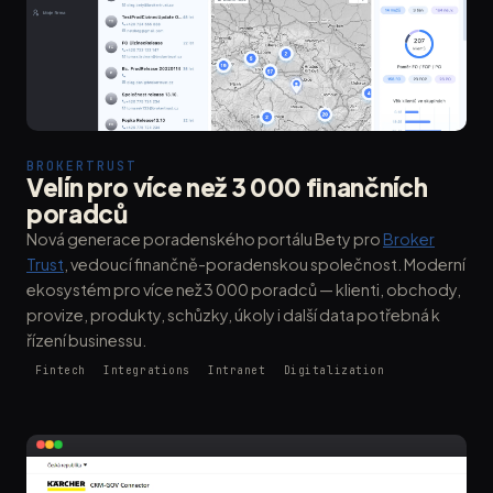
BROKERTRUST
Velín pro více než 3 000 finančních
poradců
Nová generace poradenského portálu Bety pro
Broker
Trust
, vedoucí finančně-poradenskou společnost. Moderní
ekosystém pro více než 3 000 poradců — klienti, obchody,
provize, produkty, schůzky, úkoly i další data potřebná k
řízení businessu.
Fintech
Integrations
Intranet
Digitalization