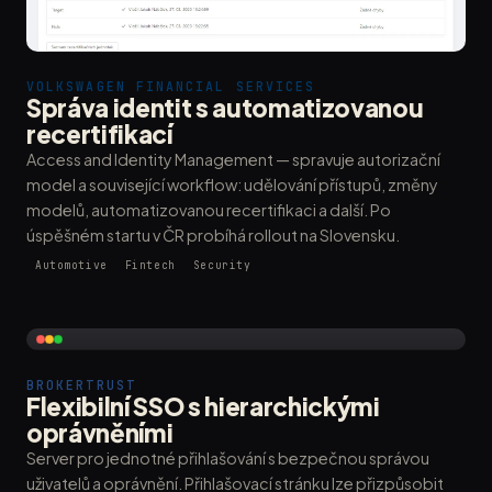
VOLKSWAGEN FINANCIAL SERVICES
Správa identit s automatizovanou
recertifikací
Access and Identity Management — spravuje autorizační
model a související workflow: udělování přístupů, změny
modelů, automatizovanou recertifikaci a další. Po
úspěšném startu v ČR probíhá rollout na Slovensku.
Automotive
Fintech
Security
BROKERTRUST
Flexibilní SSO s hierarchickými
oprávněními
Server pro jednotné přihlašování s bezpečnou správou
uživatelů a oprávnění. Přihlašovací stránku lze přizpůsobit