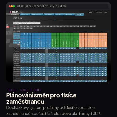
tulipize.cz/dochazkovy-system
TULIP SOLUTIONS
Plánování směn pro tisíce
zaměstnanců
Docházkový systém pro firmy od desítek po tisíce
zaměstnanců, součást širší cloudové platformy TULIP.