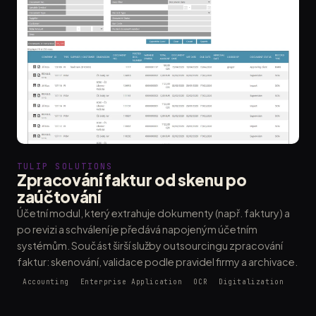
TULIP SOLUTIONS
Zpracování faktur od skenu po
zaúčtování
Účetní modul, který extrahuje dokumenty (např. faktury) a
po revizi a schválení je předává napojeným účetním
systémům. Součást širší služby outsourcingu zpracování
faktur: skenování, validace podle pravidel firmy a archivace.
Accounting
Enterprise Application
OCR
Digitalization