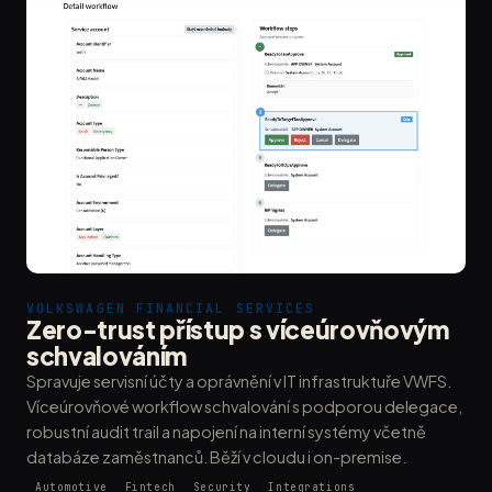
VOLKSWAGEN FINANCIAL SERVICES
Zero-trust přístup s víceúrovňovým
schvalováním
Spravuje servisní účty a oprávnění v IT infrastruktuře VWFS.
Víceúrovňové workflow schvalování s podporou delegace,
robustní audit trail a napojení na interní systémy včetně
databáze zaměstnanců. Běží v cloudu i on-premise.
Automotive
Fintech
Security
Integrations