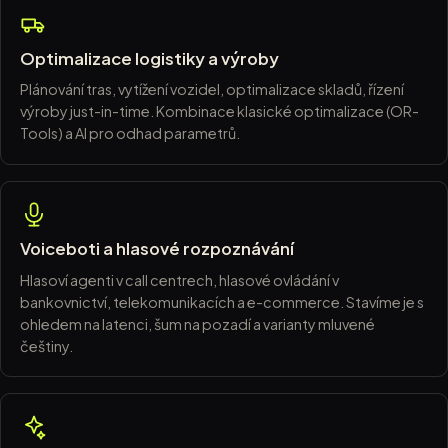
Optimalizace logistiky a výroby
Plánování tras, vytížení vozidel, optimalizace skladů, řízení
výroby just-in-time. Kombinace klasické optimalizace (OR-
Tools) a AI pro odhad parametrů.
Voiceboti a hlasové rozpoznávání
Hlasoví agenti v call centrech, hlasové ovládání v
bankovnictví, telekomunikacích a e-commerce. Stavíme je s
ohledem na latenci, šum na pozadí a varianty mluvené
češtiny.