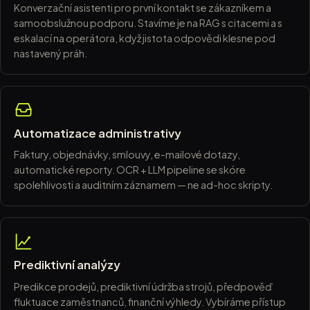
Konverzační asistenti pro první kontakt se zákazníkem a
samoobslužnou podporu. Stavíme je na RAG s citacemi a s
eskalací na operátora, když jistota odpovědi klesne pod
nastavený práh.
Automatizace administrativy
Faktury, objednávky, smlouvy, e-mailové dotazy,
automatické reporty. OCR + LLM pipeline se skóre
spolehlivosti a auditním záznamem — ne ad-hoc skripty.
Prediktivní analýzy
Predikce prodejů, prediktivní údržba strojů, předpověď
fluktuace zaměstnanců, finanční výhledy. Vybíráme přístup