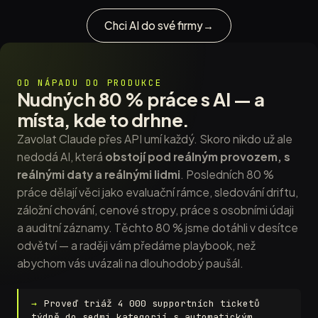
Chci AI do své firmy
→
OD NÁPADU DO PRODUKCE
Nudných 80 % práce s AI — a
místa, kde to drhne.
Zavolat Claude přes API umí každý. Skoro nikdo už ale
nedodá AI, která
obstojí pod reálným provozem, s
reálnými daty a reálnými lidmi
. Posledních 80 %
práce dělají věci jako evaluační rámce, sledování driftu,
záložní chování, cenové stropy, práce s osobními údaji
a auditní záznamy. Těchto 80 % jsme dotáhli v desítce
odvětví — a raději vám předáme playbook, než
abychom vás uvázali na dlouhodobý paušál.
Proveď triáž 4 000 supportních ticketů
týdně do sedmi kategorií s automatickým