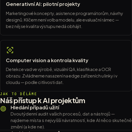
Generativní AI: pilotní projekty
Marketingové koncepty, asistence programátorům, návrhy
designů. Klíčem není volba modelu, ale evaluační rámec —
bez něj se kvalita výstupu nedá obhájit.
Computer vision a kontrola kvality
Detekce vad ve výrobě, vizuální QA, klasifikace a OCR
obrazu. Zvládneme nasazení na edge zařízeních u linky i v
cloudu — podle citlivosti dat.
JAK TO DĚLÁME
Náš přístup k AI projektům
Hledání případů užití
Dvoutýdenní audit vašich procesů, dat a nástrojů —
najdeme místa s nejvyšší návratností, kde AI něco skutečně
změní (a kde ne).