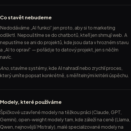
Co stavět nebudeme
Nedodáváme „AI funkci“ jen proto, aby si to marketing
odškrtl. Nepouštíme se do chatbotů, kteří jen shrnují web. A
nepustíme se ani do projektů, kde jsou data v hrozném stavu
a „AI to opraví“ — pořád je to datový projekt, jen s něčím
navíc.
Ano
, stavíme systémy, kde AI nahradí nebo zrychlí proces,
který umíte popsat konkrétně, s měřitelnými kritérii úspěchu.
Modely, které používáme
Špičkové uzavřené modely na těžkou práci (Claude, GPT,
Gemini), open-weight modely tam, kde záleží na ceně (Llama,
Qwen, nejnovější Mistraly), malé specializované modely na