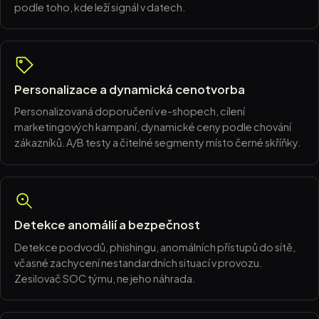
podle toho, kde leží signál v datech.
Personalizace a dynamická cenotvorba
Personalizovaná doporučení v e-shopech, cílení
marketingových kampaní, dynamické ceny podle chování
zákazníků. A/B testy a čitelné segmenty místo černé skříňky.
Detekce anomálií a bezpečnost
Detekce podvodů, phishingu, anomálních přístupů do sítě,
včasné zachycení nestandardních situací v provozu.
Zesilovač SOC týmu, ne jeho náhrada.