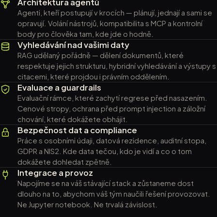
Architektura agentů
Agenti, kteří postupují v krocích — plánují, jednají a sami se
opravují. Volání nástrojů, kompatibilita s MCP a kontrolní
body pro člověka tam, kde jde o hodně.
Vyhledávání nad vašimi daty
RAG udělaný pořádně — dělení dokumentů, které
respektuje jejich strukturu, hybridní vyhledávání a výstupy s
citacemi, které projdou i právním oddělením.
Evaluace a guardrails
Evaluační rámce, které zachytí regrese před nasazením.
Cenové stropy, ochrana před prompt injection a záložní
chování, které dokážete obhájit.
Bezpečnost dat a compliance
Práce s osobními údaji, datová rezidence, auditní stopa,
GDPR a NIS2. Kde data tečou, kdo je vidí a co o tom
dokážete dohledat zpětně.
Integrace a provoz
Napojíme se na váš stávající stack a zůstaneme dost
dlouho na to, abychom váš tým naučili řešení provozovat.
Ne Jupyter notebook. Ne trvalá závislost.